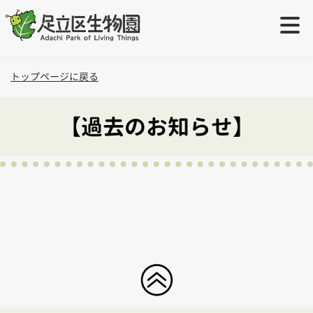
ご利用案内
＋
トップページに戻る
ご利用案内
学校・団体の方へ
＋
【過去のお知らせ】
開園時間・休園日
生物園団体利用について
イベント・展示
＋
入園料
出張授業について
イベント
取り組み
＋
アクセス
職場体験・インターン実習・学芸員実習について
園内展示（園内マップ）
特設ページ
オンラインショップ
障がいをお持ちのお客様へ
生物園の生きもの
活動サポーター
お問い合わせ
小さなお子様連れのお客さまへ
ツシマウラボシシジミ生息域外保全
元渕江公園