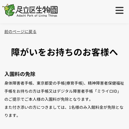
ご利用案内
＋
前のページに戻る
ご利用案内
学校・団体の方へ
＋
障がいをお持ちのお客様へ
開園時間・休園日
生物園団体利用について
イベント・展示
＋
入園料の免除
入園料
出張授業について
イベント
取り組み
＋
身体障害者手帳、東京都愛の手帳(療育手帳)、精神障害者保健福祉
アクセス
職場体験・インターン実習・学芸員実習について
手帳をお持ちの方は手帳又はデジタル障害者手帳「ミライロID」
園内展示（園内マップ）
特設ページ
オンラインショップ
のご提示でご本人様の入園料が免除となります。
障がいをお持ちのお客様へ
生物園の生きもの
また付き添いの方につきましては、1名様のみ入館料金が免除とな
活動サポーター
お問い合わせ
小さなお子様連れのお客さまへ
ります。
ツシマウラボシシジミ生息域外保全
元渕江公園