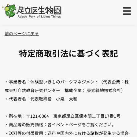
ご利用案内
＋
前のページに戻る
ご利用案内
学校・団体の方へ
＋
特定商取引法に基づく表記
開園時間・休園日
生物園団体利用について
イベント・展示
＋
入園料
出張授業について
・事業者名：体験型いきものパークマネジメント（代表企業：株
イベント
取り組み
＋
式会社自然教育研究センター 構成企業： 東武緑地株式会社）
アクセス
職場体験・インターン実習・学芸員実習について
園内展示（園内マップ）
・代表者名：代表取締役 小泉 大和
特設ページ
オンラインショップ
障がいをお持ちのお客様へ
生物園の生きもの
活動サポーター
・所在地：〒121-0064 東京都足立区保木間二丁目17番1号
お問い合わせ
小さなお子様連れのお客さまへ
・商品等の販売価格：各イベントページをご覧ください。
ツシマウラボシシジミ生息域外保全
・送料等の付帯費用：送料や国内外における諸税が発生する場合
元渕江公園