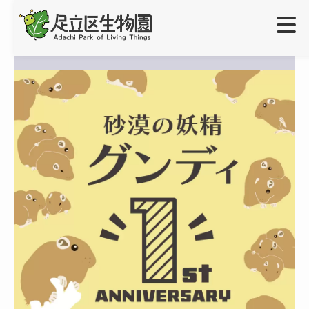
ご利用案内
＋
開園時間・休園日
学校・団体の方へ
＋
入園料
生物園団体利用について
イベント
アクセス
出張授業について
展示
＋
障がいをお持ちのお客様へ
職場体験・インターン実習・学芸員実習について
常設展（園内マップ）
オンラインショップ
小さなお子様連れのお客さまへ
企画展
お問い合わせ
生物園の生きもの